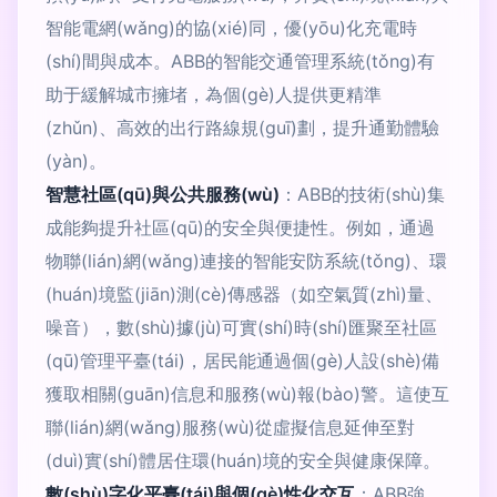
智能電網(wǎng)的協(xié)同，優(yōu)化充電時
(shí)間與成本。ABB的智能交通管理系統(tǒng)有
助于緩解城市擁堵，為個(gè)人提供更精準
(zhǔn)、高效的出行路線規(guī)劃，提升通勤體驗
(yàn)。
智慧社區(qū)與公共服務(wù)
：ABB的技術(shù)集
成能夠提升社區(qū)的安全與便捷性。例如，通過
物聯(lián)網(wǎng)連接的智能安防系統(tǒng)、環
(huán)境監(jiān)測(cè)傳感器（如空氣質(zhì)量、
噪音），數(shù)據(jù)可實(shí)時(shí)匯聚至社區
(qū)管理平臺(tái)，居民能通過個(gè)人設(shè)備
獲取相關(guān)信息和服務(wù)報(bào)警。這使互
聯(lián)網(wǎng)服務(wù)從虛擬信息延伸至對
(duì)實(shí)體居住環(huán)境的安全與健康保障。
數(shù)字化平臺(tái)與個(gè)性化交互
：ABB強