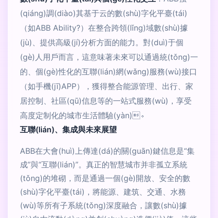
(qiáng)調(diào)其基于云的數(shù)字化平臺(tái)
（如ABB Ability?）在整合跨領(lǐng)域數(shù)據
(jù)、提供高級(jí)分析方面的能力。對(duì)于個
(gè)人用戶而言，這意味著未來可以通過統(tǒng)一
的、個(gè)性化的互聯(lián)網(wǎng)服務(wù)接口
（如手機(jī)APP），獲得整合能源管理、出行、家
居控制、社區(qū)信息等的一站式服務(wù)，享受
高度定制化的城市生活體驗(yàn)。
互聯(lián)、集成與未來展望
ABB在大會(huì)上傳達(dá)的關(guān)鍵信息是“集
成”與“互聯(lián)”。真正的智慧城市并非孤立系統
(tǒng)的堆砌，而是通過一個(gè)開放、安全的數
(shù)字化平臺(tái)，將能源、建筑、交通、水務
(wù)等所有子系統(tǒng)深度融合，讓數(shù)據