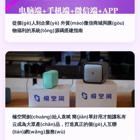
從個(gè)人到企業(yè) 外貿(mào)微信商城與購(gòu)
物福利的系統(tǒng)源碼搭建指南
極空間創(chuàng)始人袁斌 簡(jiǎn)單好用才能讓私有
云成為大眾產(chǎn)品，打造真正的個(gè)人互聯
(lián)網(wǎng)服務(wù)